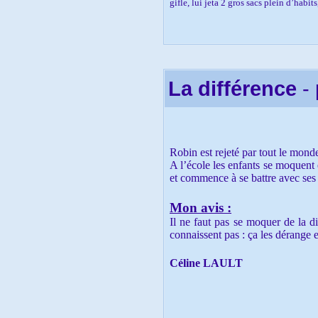
gifle, lui jeta 2 gros sacs plein d’habit
Elle partit en pleur chez son meilleur
fondit en larme.
Mon avis :
Un adulte mal dans sa peau ne doit pas
La différence
-
père met l’enfant dans une situation di
Céline LAULT
Robin est rejeté par tout le mo
A l’école les enfants se moquent e
et commence à se battre avec ses
Mon avis :
Il ne faut pas se moquer de la d
connaissent pas : ça les dérange e
Céline LAULT