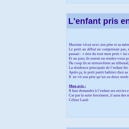
L'enfant pris e
Maxime vécut avec son père et sa mère 
Le petit au début ne comprenait pas, s
passait : « rien du tout mon petit » lui 
Et un jour, ils eurent un rendez-vous po
Du coup ils se retrouvèrent au tribunal
La résidence principale de l’enfant fu
Après ça, le petit partit habiter chez s
Il
ne vit son père qu’un ou deux week
Mon avis :
Il faut demander à l’enfant ses envies 
Car par la suite forcément, il aura des
Céline Lault