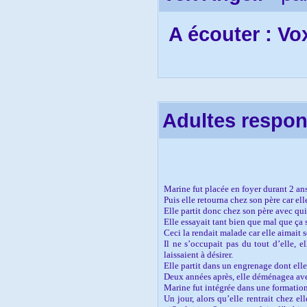
En effet, n’ayant que pour modèle p
l’entraîne à culpabiliser.
De plus, étant dans l’ignorance de l’
A écouter : Vo
retrouve innocemment victime au cœur 
Par conséquent, ne faudrait t-il pas q
déjudiciarisée, à ce que la réflexion et
Adultes respo
Marine fut placée en foyer durant 2 ans
Puis elle retourna chez son père car elle
Elle partit donc chez son père avec qui
Elle essayait tant bien que mal que ça se
Ceci la rendait malade car elle aimait 
Il ne s’occupait pas du tout d’elle, el
laissaient à désirer.
Elle partit dans un engrenage dont elle 
Deux années après, elle déménagea avec 
Marine fut intégrée dans une formation 
Un jour, alors qu’elle rentrait chez el