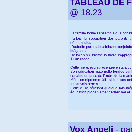
TABLEAU DE 
@ 18:23
La famille forme l’ensemble que const
Parfois, la séparation des parents p
déboussolés.
L’autorité parentale attribuée conjoint
inégalement.
De façon récurrente, la mère s’appropri
à l’abandon.
Cette mère, est représentée en tant qu
Son éducation maternelle fondée sur l
certaine emprise de l’ordre de la manip
Mère omnipotente fait subir à ses en
« mauvais père ».
Celle-ci se révélant quelque fois m
éducation probablement sclérosée et l
Le père, isolé, est contraint de se tair
Il s’oblige alors à l’exécution de ce qu
Cette inconsciente soumission se tradui
Le manque de reconnaissance répréhen
Le père est alors raillé outrageusemen
L’enfant, crédule par son manque d’ex
Vox Angeli
- pa
Son manque de prévenance dans cette p