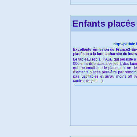
Je n'arrive pas à être heureuse, rien n
promener sur Internet. C'est comme ça q
Enfants placés
Merci de prendre mon témoignage. j'es
Je veux dire que les adultes qui font d
départ...
Parce que si eux arrivent à se séparer 
http://patfal
autorisé les divorces et les sparations 
Excellente émission de France2-En
accorder le droit de faire des lois pour 
placés et à la lutte acharnée de leurs
Le tableau est là : l’ASE qui persiste 
Merci Céline d'avoir crée ce support.
000 enfants placés à ce jour), des fam
qui reconnait que le placement ne dev
d’enfants placés peut-être par remord
pas justifiables et qu’au moins 50 %
centres de jour…).