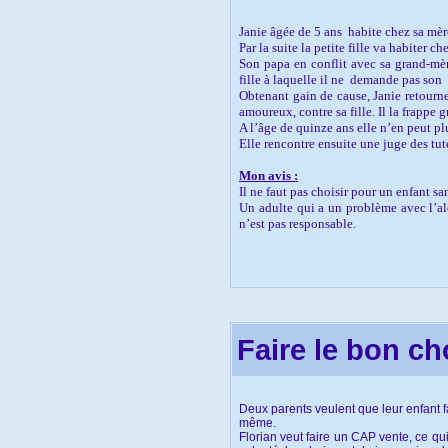
Janie âgée de 5 ans
habite chez sa mèr
Par la suite la petite fille va habiter c
Son papa en conflit avec sa grand-mèr
fille à laquelle il ne
demande pas son
Obtenant gain de cause, Janie retourne
amoureux, contre sa fille. Il la frappe
A l’âge de quinze ans elle n’en peut plu
Elle rencontre ensuite une juge des tut
Mon avis :
Il ne faut pas choisir pour un enfant sa
Un adulte qui a un problème avec l’alc
n’est pas responsable.
Céline LAULT
Faire le bon ch
Deux parents veulent que leur enfant f
même.
Florian veut faire un CAP vente, ce qu