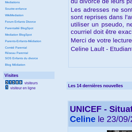
du divorce de leurs p
Mediations
Les adresses ne sont
Sourire-enfance
WikiMediation
sont reprises dans l'
Forum Enfants Divorce
utiliser un pseudo, 
Parentalité BlogSpot
courriel doit être exac
Mediation BlogSpot
Merci de votre lecture
Parents-Enfants-Médiation
Celine Lault - Etudian
Comité Parental
Réseau Parental
SOS Enfants du divorce
Blog Médiation
Visites
visiteurs
Les 14 dernières nouvelles
visiteur en ligne
UNICEF - Situa
Celine
le 23/09