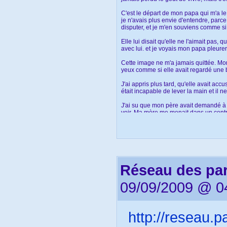
http://www.20
C'est le départ de mon papa qui m'a l
Rapport UNI
je n'avais plus envie d'entendre, parce 
disputer, et je m'en souviens comme si
Elle lui disait qu'elle ne l'aimait pas, 
avec lui. et je voyais mon papa pleurer
Cette image ne m'a jamais quittée. Mo
yeux comme si elle avait regardé une 
J'ai appris plus tard, qu'elle avait ac
était incapable de lever la main et il n
J'ai su que mon père avait demandé à me
voir. Ma mère me menait dans un centr
deux. nos rencontres s'arrêtaient là.
Il m'avait acheté un petit téléphone, 
bonne journée avant mon départ à l'é
mains... et mon père a payé un abonn
Vous pouvez imaginer la suite. J'ai g
Réseau des pa
et moi ne pouvions nous voir que pend
09/09/2009 @ 0
Maintenant, j'arrive à vingt-deux ans, 
moins quelques bribes.
J'ai bien travaillé à l'école. Il valait
regretter mon manque d'envies. Elle m
http://reseau.p
raconter ce qui m'ennuyait. Mais perso
j'entendais dire qu'il fallait que je fa